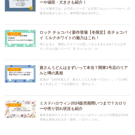
ーや値段・大きさも紹介！
コメダ珈琲では、お月見シリーズ『お月見フルムーンバーガー』の
販売が始まりました。毎年秋の始まる9月上...
ロッテ チョコパイ新作登場【冬限定】生チョコパ
グルメ
イ ミルクホワイトの魅力はこれ！
冬になると、無性にスイーツが恋しくなりませんかw？そんな中、
ロッテの人気シリーズ「生 チョコパイ」か...
資さんうどんはまずいって本当？関東1号店のリア
グルメ
ルと噂の真相
友達が『100分並んで、資さんうどんを食べてきた！』ってLINE
をくれました！でも以前から「資さんう...
ミスドハロウィン2024販売期間いつまで？カロリ
グルメ
ーや売り切れ状況も紹介
毎年大好評のミスタードーナツとハロウィンのコラボ商品が2024
年秋も発売されます！毎年、ハロウィンの...