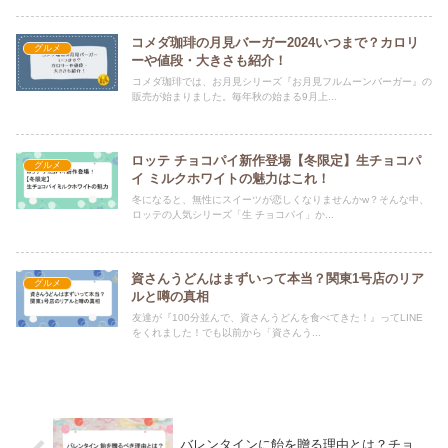
コメダ珈琲の月見バーガー2024いつまで？カロリ
グルメ
ーや値段・大きさも紹介！
コメダ珈琲では、お月見シリーズ『お月見フルムーンバーガー』の
販売が始まりました。毎年秋の始まる9月上...
ロッテ チョコパイ新作登場【冬限定】生チョコパ
グルメ
イ ミルクホワイトの魅力はこれ！
冬になると、無性にスイーツが恋しくなりませんかw？そんな中、
ロッテの人気シリーズ「生 チョコパイ」か...
資さんうどんはまずいって本当？関東1号店のリア
グルメ
ルと噂の真相
友達が『100分並んで、資さんうどんを食べてきた！』ってLINE
をくれました！でも以前から「資さんう...
バレンタインに飴を贈る理由とは？チョ