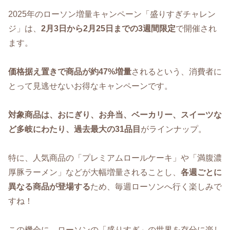
2025年のローソン増量キャンペーン「盛りすぎチャレン
ジ」は、
2月3日から2月25日までの3週間限定
で開催され
ます。
価格据え置きで商品が約47%増量
されるという、消費者に
とって見逃せないお得なキャンペーンです。
対象商品は、おにぎり、お弁当、ベーカリー、スイーツな
ど多岐にわたり、過去最大の31品目
がラインナップ。
特に、人気商品の「プレミアムロールケーキ」や「満腹濃
厚豚ラーメン」などが大幅増量されることし、
各週ごとに
異なる商品が登場する
ため、毎週ローソンへ行く楽しみで
すね！
この機会に、ローソンの「盛りすぎ」の世界を存分に楽し