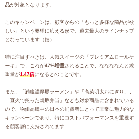
品
が対象となります。
このキャンペーンは、顧客からの「もっと多様な商品が欲
しい」という要望に応える形で、過去最大のラインナップ
となっています（嬉）
特に注目すべきは、人気スイーツの「プレミアムロールケ
ーキ」で、これが
47%増量
されることで、ななななんと総
重量が
1.47倍
になるとのことです。
また、「満腹濃厚豚ラーメン」や「高菜明太おにぎり」
、
「直火で炙った焼豚弁当」なども対象商品に含まれている
ので、物価高騰中の日本の消費者にとって非常に魅力的な
キャンペーンであり、特にコストパフォーマンスを重視す
る顧客層に支持されてます！