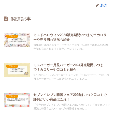
あき
関連記事
ミスドハロウィン2024販売期間いつまで？カロリ
グルメ
ーや売り切れ状況も紹介
毎年大好評のミスタードーナツとハロウィンのコラボ商品が2024
年秋も発売されます！毎年、ハロウィンの...
モスバーガー月見バーガー2024発売期間いつま
グルメ
で？カロリーや口コミも紹介！
9月になると、ハンバーガーチェーン店『モスバーガー』では、お
月見バーガーシリーズが発売されます。モス...
セブンイレブン韓国フェア2025はいつ？口コミで
グルメ
評判がいい商品はこれ！
「今年のセブンイレブン韓国フェアはいつから？」「タッカンマリ
風鶏の韓国うどんや、かに味噌醤油まぜめし...