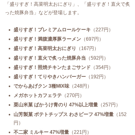
「盛りすぎ！高菜明太おにぎり」、「盛りすぎ！直火で炙
った焼豚弁当」などが登場します。
盛りすぎ！プレミアムロールケーキ
（227円）
盛りすぎ！満腹濃厚豚ラーメン
（697円）
盛りすぎ！高菜明太おにぎり
（167円）
盛りすぎ！直火で炙った焼豚弁当
（592円）
盛りすぎ！照焼チキンたまごサンド
（354円）
盛りすぎ！てりやきハンバーガー
（192円）
でからあげクン 3種MIX味
（248円）
メガホットカフェラテ
（270円）
栗山米菓 ばかうけ青のり 47%以上増量
（257円）
山芳製菓 ポテトチップス わさビーフ 47%増量
（152
円）
不二家 ミルキー 47%増量
（221円）