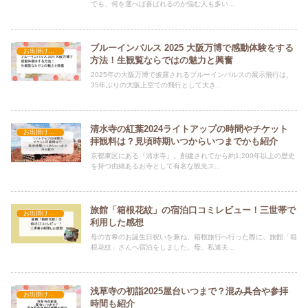
でも、何を選べば喜ばれるのか悩む人も多い...
ブルーインパルス 2025 大阪万博で感動体験をする
お出掛け・イベント・行事
方法！生観覧ならではの魅力と興奮
2025年の大阪万博で披露されるブルーインパルスの展示飛行は、
35年ぶりの大阪上空での飛行として大き...
清水寺の紅葉2024ライトアップの時間やチケット
お出掛け・イベント・行事
拝観料は？見頃時期いつからいつまでかも紹介
京都東区にある『清水寺』。創建されてから約1,200年以上の歴史
を持つ由緒あるお寺として有名な観光ス...
旅館「箱根花紋」の宿泊口コミレビュー！三世帯で
お出掛け・イベント・行事
利用した感想
母の古希のお誕生日祝いを兼ね、箱根旅行へ行った際に、旅館「箱
根花紋」さんへ宿泊をしました。母、私達夫...
浅草寺の初詣2025屋台いつまで？混み具合や参拝
お出掛け・イベント・行事
時間も紹介