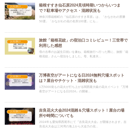
箱根すすき仙石原2024見頃時期いつからいつま
お出掛け・イベント・行事
で？駐車場やアクセス・混雑状況も
神奈川県箱根町の『仙石原のすすき草原』は、「かながわの景勝
50選」「かながわの花の名所100選」にも...
旅館「箱根花紋」の宿泊口コミレビュー！三世帯で
お出掛け・イベント・行事
利用した感想
母の古希のお誕生日祝いを兼ね、箱根旅行へ行った際に、旅館「箱
根花紋」さんへ宿泊をしました。母、私達夫...
万博夜空がアートになる日2024無料穴場スポット
お出掛け・イベント・行事
は？屋台やチケット・混雑状況も
1万5000発もの花火が打ち上がる関西最大級の花火イベント『万博
夜空がアートになる日2024』の開催...
吉良花火大会2024混雑＆穴場スポット！屋台の場
お出掛け・イベント・行事
所や時間についても
2024年も愛知県西尾市にて『吉良花火大会』が開催されます。吉
良花火大会は三河湾の海上から大迫力の花...